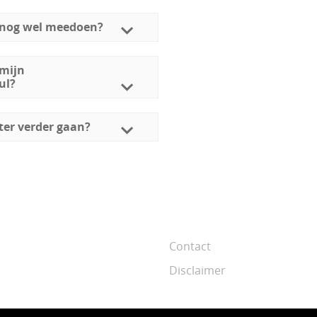
n nog wel meedoen?
 mijn
ul?
ter verder gaan?
Contact
Disclaimer