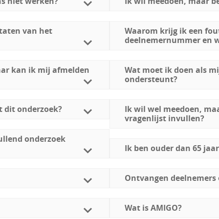
ns niet werken?
Ik wil meedoen, maar be
taten van het
Waarom krijg ik een fou
deelnemernummer en w
aar kan ik mij afmelden
Wat moet ik doen als mi
ondersteunt?
t dit onderzoek?
Ik wil wel meedoen, maa
vragenlijst invullen?
ullend onderzoek
Ik ben ouder dan 65 jaar
Ontvangen deelnemers 
Wat is AMIGO?