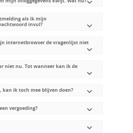
n mijn inloggegevens kwijt. Wat nu?
tmelding als ik mijn
achtwoord invul?
jn internetbrowser de vragenlijst niet
r niet nu. Tot wanneer kan ik de
, kan ik toch mee blijven doen?
een vergoeding?