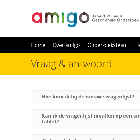
Skip
Home
Over amigo
Onderzoeksteam
H
to
Vraag & antwoord
content
Hoe kom ik bij de nieuwe vragenlijst?
Kan ik de vragenlijst invullen op een 
tablet?